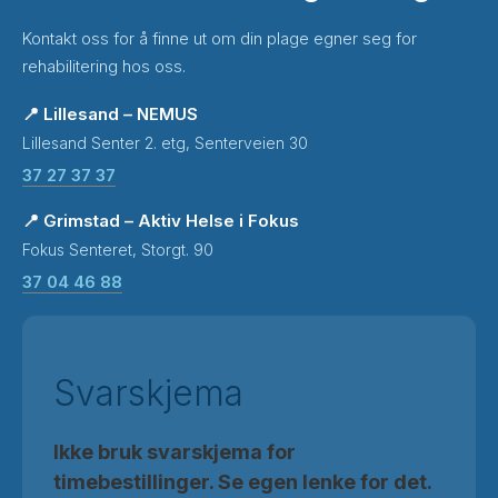
Kontakt oss for å finne ut om din plage egner seg for
rehabilitering hos oss.
📍 Lillesand – NEMUS
Lillesand Senter 2. etg, Senterveien 30
37 27 37 37
📍 Grimstad – Aktiv Helse i Fokus
Fokus Senteret, Storgt. 90
37 04 46 88
Svarskjema
Ikke bruk svarskjema for
timebestillinger. Se egen lenke for det.