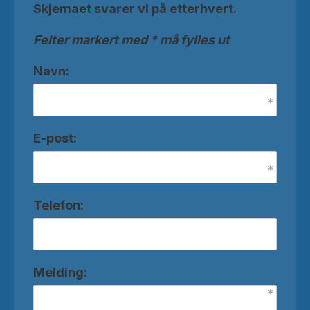
Skjemaet svarer vi på etterhvert.
Felter markert med * må fylles ut
Navn:
E-post:
Telefon:
Melding: